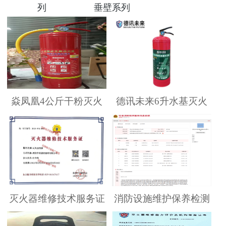
列
垂壁系列
焱凤凰4公斤干粉灭火
德讯未来6升水基灭火
灭火器维修技术服务证
消防设施维护保养检测